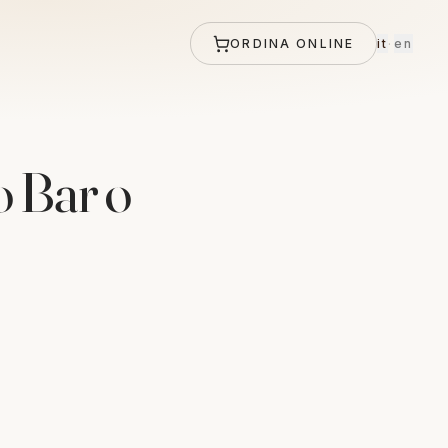
ORDINA ONLINE
it
·
en
o Bar o