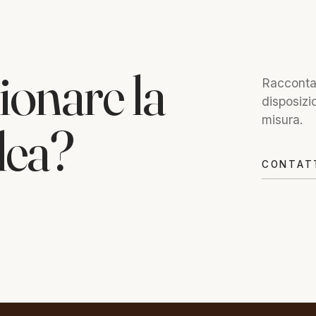
ionare la
Raccontac
disposizi
misura.
dea?
CONTAT