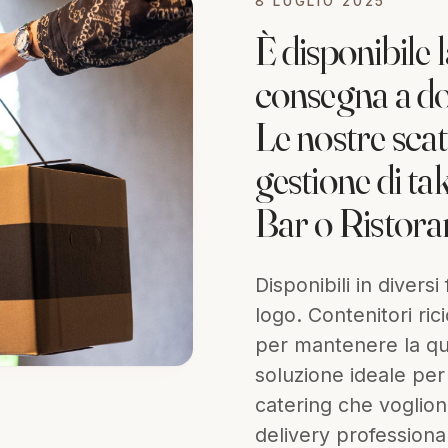
8 LUGLIO 2025
È disponibile 
consegna a dom
Le nostre scat
gestione di ta
Bar o Ristora
Disponibili in diversi
logo. Contenitori ricic
per mantenere la qua
soluzione ideale per 
catering che vogliono
delivery professiona